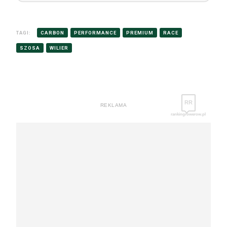
TAGI:
CARBON
PERFORMANCE
PREMIUM
RACE
SZOSA
WILIER
RR
REKLAMA
rankingrowerow.pl