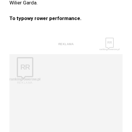
Wilier Garda.
To typowy rower performance.
RR
REKLAMA
rankingrowerow.pl
RR
rankingrowerow.pl
REKLAMA