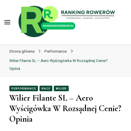
Rankingrowerow.pl
Znajdź swój wymarzony rower
Strona główna
Performance
Wilier Filante SL – Aero Wyścigówka W Rozsądnej Cenie?
Opinia
PERFORMANCE
RACE
WILIER
Wilier Filante SL – Aero
Wyścigówka W Rozsądnej Cenie?
Opinia