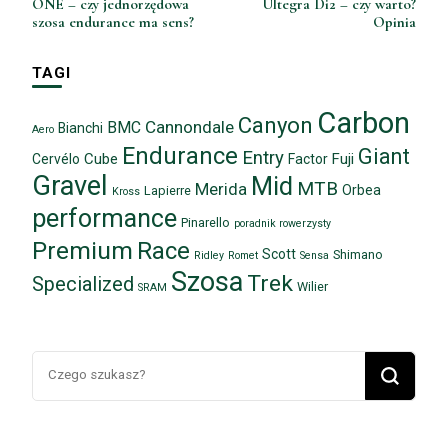
ONE – czy jednorzędowa
Ultegra Di2 – czy warto?
szosa endurance ma sens?
Opinia
TAGI
Carbon
Canyon
Cannondale
BMC
Bianchi
Aero
Endurance
Giant
Entry
Cube
Fuji
Cervélo
Factor
Gravel
Mid
MTB
Merida
Orbea
Lapierre
Kross
performance
Pinarello
poradnik rowerzysty
Premium
Race
Scott
Shimano
Ridley
Romet
Sensa
Szosa
Trek
Specialized
Wilier
SRAM